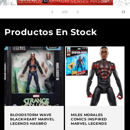
LEGENDS MAXIMUM SERIES HASBRO
de
2
/
11
Productos En Stock
BLOODSTORM WAVE
MILES MORALES
BLACKHEART MARVEL
COMICS INSPIRED
LEGENDS HASBRO
MARVEL LEGENDS