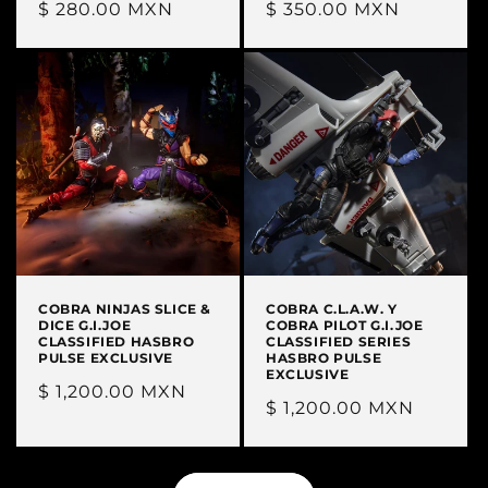
Precio
$ 280.00 MXN
Precio
$ 350.00 MXN
habitual
habitual
COBRA NINJAS SLICE &
COBRA C.L.A.W. Y
DICE G.I.JOE
COBRA PILOT G.I.JOE
CLASSIFIED HASBRO
CLASSIFIED SERIES
PULSE EXCLUSIVE
HASBRO PULSE
EXCLUSIVE
Precio
$ 1,200.00 MXN
Precio
$ 1,200.00 MXN
habitual
habitual