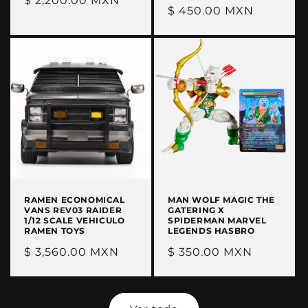
Precio
$ 2,200.00 MXN
Precio
$ 450.00 MXN
habitual
habitual
RAMEN ECONOMICAL
MAN WOLF MAGIC THE
VANS REV03 RAIDER
GATERING X
1/12 SCALE VEHICULO
SPIDERMAN MARVEL
RAMEN TOYS
LEGENDS HASBRO
Precio
$ 3,560.00 MXN
Precio
$ 350.00 MXN
habitual
habitual