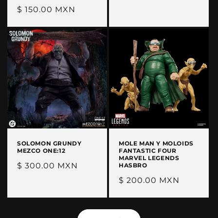
Precio
$ 150.00 MXN
habitual
SOLOMON GRUNDY
MOLE MAN Y MOLOIDS
MEZCO ONE:12
FANTASTIC FOUR
MARVEL LEGENDS
Precio
$ 300.00 MXN
HASBRO
habitual
Precio
$ 200.00 MXN
habitual