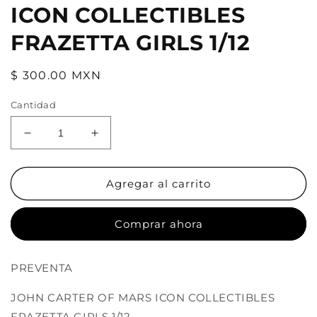
ICON COLLECTIBLES
FRAZETTA GIRLS 1/12
Precio
$ 300.00 MXN
habitual
Cantidad
Reducir
Aumentar
cantidad
cantidad
para
para
JOHN
JOHN
Agregar al carrito
CARTER
CARTER
OF
OF
Comprar ahora
MARS
MARS
ICON
ICON
COLLECTIBLES
COLLECTIBLES
PREVENTA
FRAZETTA
FRAZETTA
GIRLS
GIRLS
JOHN CARTER OF MARS ICON COLLECTIBLES
1/12
1/12
FRAZETTA GIRLS 1/12