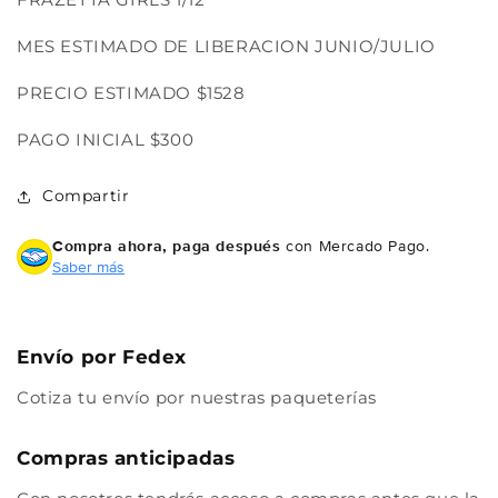
Compra ahora y paga a meses
sin tarjeta de crédito
MES ESTIMADO DE LIBERACION JUNIO/JULIO
Agrega tu producto al carrito y
elige
PRECIO ESTIMADO $1528
1
pagar con Meses sin Tarjeta.
En tu cuenta de Mercado Pago,
elige
PAGO INICIAL $300
2
la cantidad de meses
y confirma.
Paga mes a mes
con saldo disponible,
3
débito u otros medios.
Compartir
Compra ahora, paga después
con Mercado Pago.
Crédito sujeto a aprobación.
Saber más
¿Tienes dudas? Consulta nuestra
Ayuda.
Envío por Fedex
Cotiza tu envío por nuestras paqueterías
Compras anticipadas