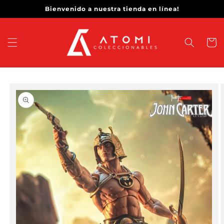
Ir
Bienvenido a nuestra tienda en línea!
directamente
al contenido
Carrit
Ir
directamente
a la
información
del producto