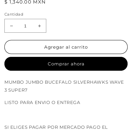
Precio
$ 1,340.00 MXN
habitual
Cantidad
Reducir
Aumentar
cantidad
cantidad
para
para
MUMBO
MUMBO
Agregar al carrito
JUMBO
JUMBO
BUCEFALO
BUCEFALO
Comprar ahora
SILVERHAWKS
SILVERHAWKS
WAVE
WAVE
3
3
MUMBO JUMBO BUCEFALO SILVERHAWKS WAVE
SUPER7
SUPER7
3 SUPER7
LISTO PARA ENVIO O ENTREGA
SI ELIGES PAGAR POR MERCADO PAGO EL
Compra ahora y paga a meses