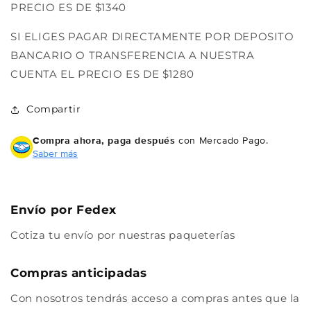
PRECIO ES DE $1340
sin tarjeta de crédito
SI ELIGES PAGAR DIRECTAMENTE POR DEPOSITO
Agrega tu producto al carrito y
elige
BANCARIO O TRANSFERENCIA A NUESTRA
1
pagar con Meses sin Tarjeta.
CUENTA EL PRECIO ES DE $1280
En tu cuenta de Mercado Pago,
elige
2
la cantidad de meses
y confirma.
Paga mes a mes
con saldo disponible,
3
Compartir
débito u otros medios.
Compra ahora, paga después
con Mercado Pago.
Crédito sujeto a aprobación.
Saber más
¿Tienes dudas? Consulta nuestra
Ayuda.
Envío por Fedex
Cotiza tu envío por nuestras paqueterías
Compras anticipadas
Con nosotros tendrás acceso a compras antes que la