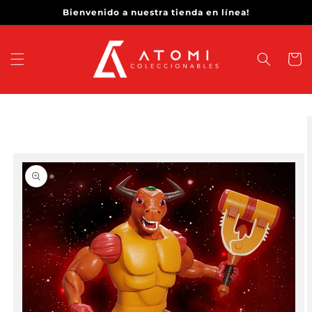
Ir
Bienvenido a nuestra tienda en línea!
directamente
al contenido
Carrit
Ir
directamente
a la
información
del producto